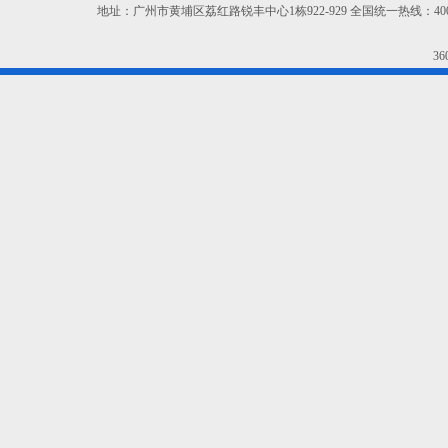
地址：广州市黄埔区荔红路锐丰中心1栋922-929 全国统一热线：400-665-9
3