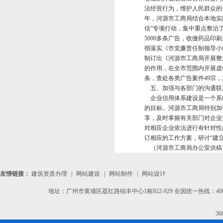
法经营行为，维护人民群众的
年，河源市工商局结合本地实
信”专项行动，集中重点整治了
5000多条广告，收缴药品印刷
彻落实《市党廉责任制领导小
制订出《河源市工商局开展整
的作用，在全市范围内开展虚
条，查处各类广告案件49宗，
五、加强与各部门的沟通联
企业信用体系建设是一个系
的目标。河源市工商局特别加
享，及时掌握有关部门对企业
对相应企业依法进行有针对性
订相应的工作方案，研讨“建
（河源市工商局办公室供稿
友情链接：
建筑资质办理
|
网站建设
|
网站制作
|
网站设计
地址：广州市黄埔区荔红路锐丰中心1栋922-929 全国统一热线：400-665-9
3