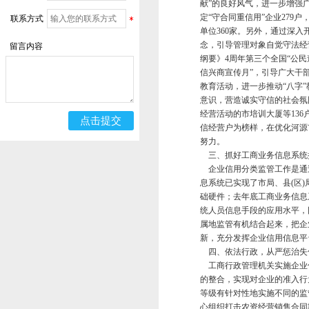
献”的良好风气，进一步增强
定“守合同重信用”企业279
联系方式
单位360家。另外，通过深
念，引导管理对象自觉守法经
留言内容
纲要》4周年第三个全国“公
信兴商宣传月”，引导广大干
教育活动，进一步推动“八字
意识，营造诚实守信的社会氛
经营活动的市培训大厦等136
信经营户为榜样，在优化河源
努力。
三、抓好工商业务信息系统
企业信用分类监管工作是通
息系统已实现了市局、县(区
础硬件；去年底工商业务信息
统人员信息手段的应用水平，
属地监管有机结合起来，把企
新，充分发挥企业信用信息平
四、依法行政，从严惩治失
工商行政管理机关实施企业
的整合，实现对企业的准入行
等级有针对性地实施不同的监
心组织打击农资经营销售合同