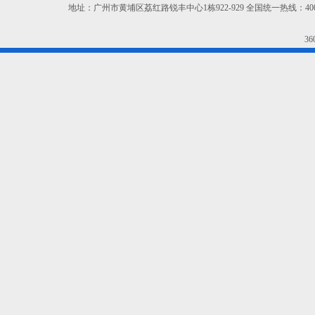
地址：广州市黄埔区荔红路锐丰中心1栋922-929 全国统一热线：400-665-9
3