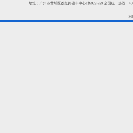
地址：广州市黄埔区荔红路锐丰中心1栋922-929 全国统一热线：400-665-9
3