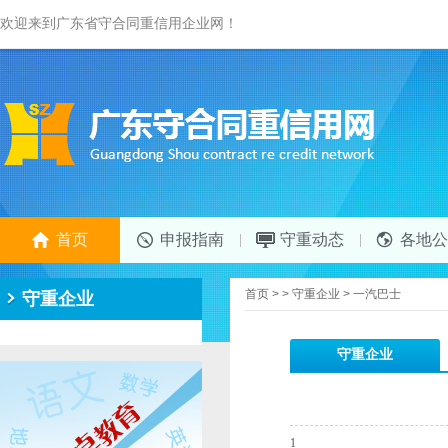
欢迎来到广东省守合同重信用企业网！
首页
申报指南
守重动态
各地公
首页
>
>
守重企业
>
一汽巴士
守重企业
守重企业
1